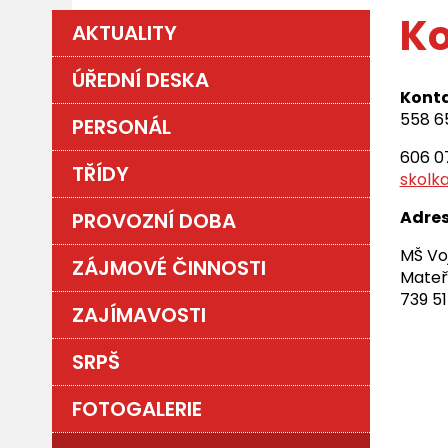
Ko
AKTUALITY
ÚŘEDNÍ DESKA
Konta
558 6
PERSONÁL
606 0
TŘÍDY
skolk
Adre
PROVOZNÍ DOBA
MŠ Voj
ZÁJMOVÉ ČINNOSTI
Mateř
739 51
ZAJÍMAVOSTI
SRPŠ
FOTOGALERIE