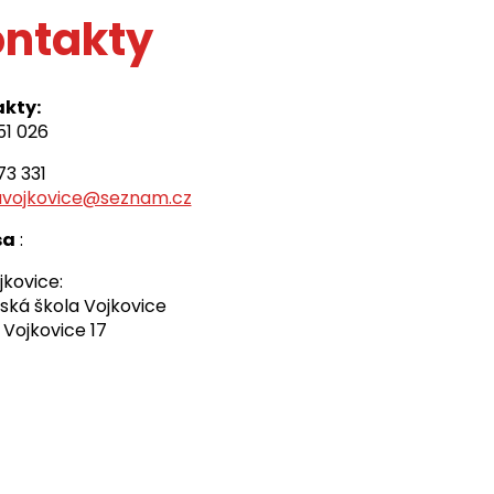
ntakty
kty:
51 026
73 331
avojkovice@seznam.cz
sa
:
kovice:
ská škola Vojkovice
 Vojkovice 17