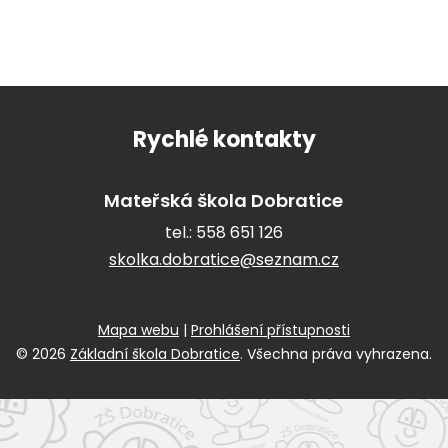
Rychlé kontakty
Mateřská škola Dobratice
tel.:
558 651 126
skolka.dobratice@seznam.cz
Mapa webu
|
Prohlášení přístupnosti
© 2026
Základní škola Dobratice
. Všechna práva vyhrazena.