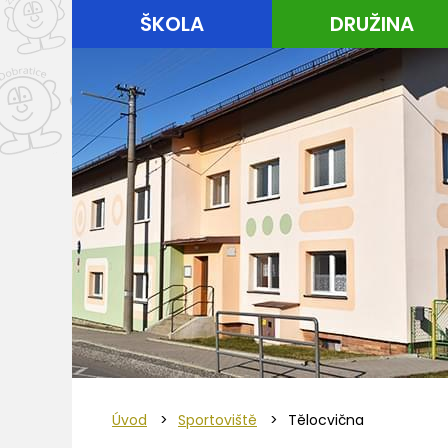
ŠKOLA
DRUŽINA
Úvod
>
Sportoviště
>
Tělocvična