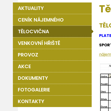
Tě
AKTUALITY
CENÍK NÁJEMNÉHO
TĚL
TĚLOCVIČNA
PLATB
VENKOVNÍ HŘIŠTĚ
SPOR
PROVOZ
nájem
AKCE
DOKUMENTY
FOTOGALERIE
KONTAKTY